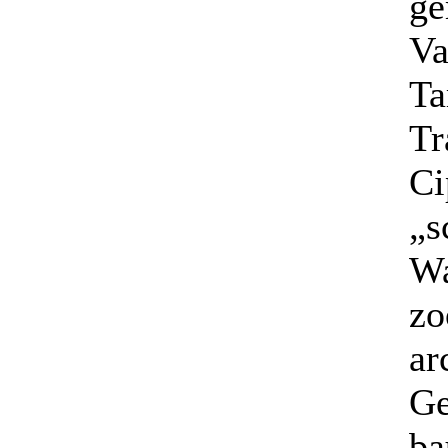
ge
Va
Ta
Tr
Ci
„s
Wa
zo
ar
Ge
ba