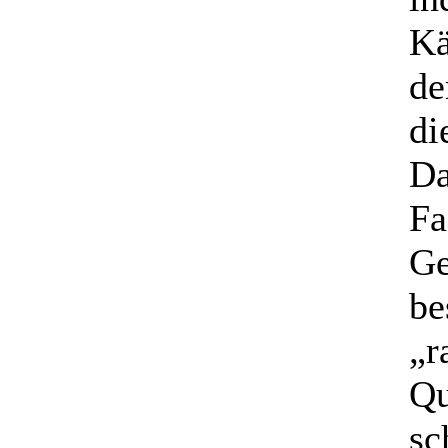
Kä
de
di
Da
Fa
Ge
be
„r
Qu
sc