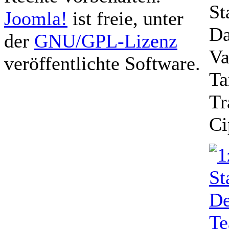
St
Joomla!
ist freie, unter
Da
der
GNU/GPL-Lizenz
Va
veröffentlichte Software.
Ta
Tr
Ci