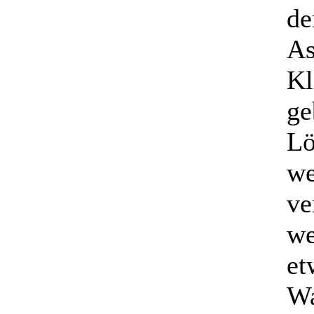
de
As
Kl
ge
Lö
we
ve
we
et
Wa