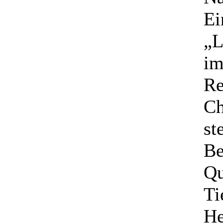
Ei
„L
im
Re
Ch
st
Be
Qu
Ti
He