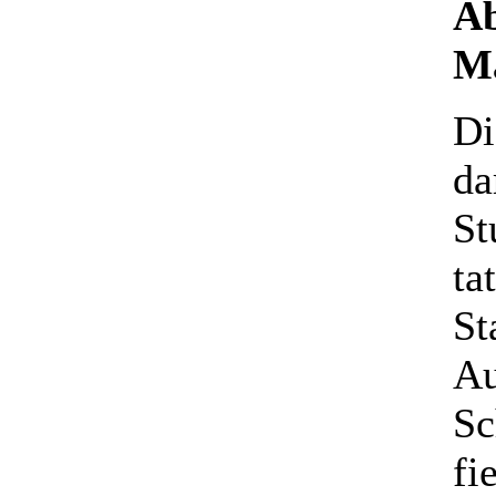
Ab
Ma
Di
da
St
ta
St
Au
Sc
fi