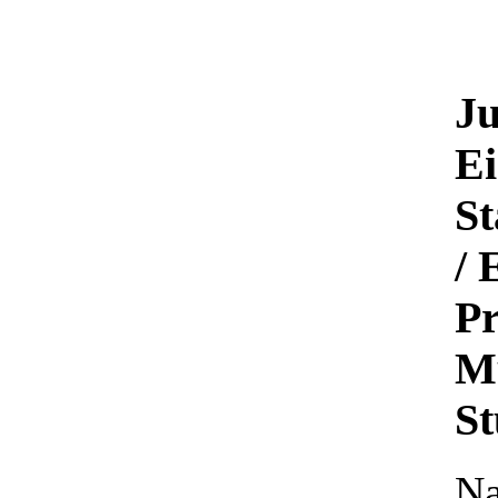
Ju
Ei
S
/ 
Pr
M
St
Na