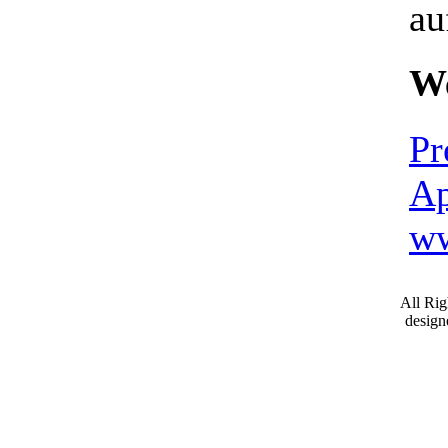
au
We
Pr
Ap
ww
All Ri
desig