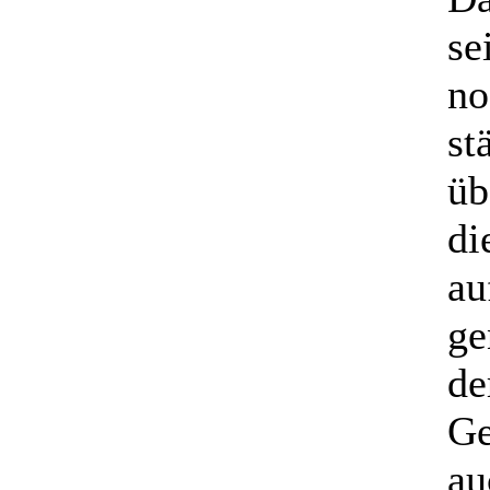
se
no
st
üb
di
au
ge
de
Ge
au