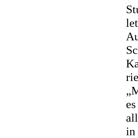
St
le
Au
Sc
Ka
ri
„M
es
al
in