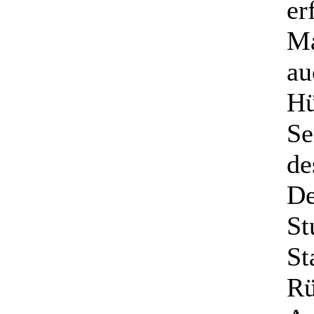
er
Ma
au
Hü
Se
de
De
St
St
Rü