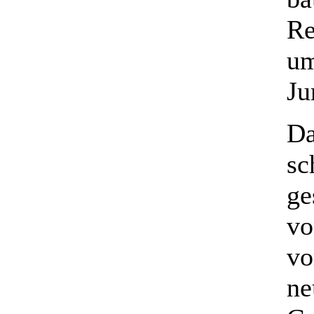
Re
um
Ju
Da
sc
ge
vo
vo
ne