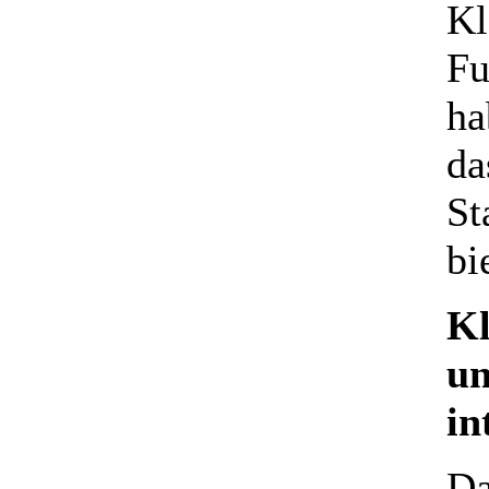
Kl
Fu
ha
da
St
bi
Kl
un
in
Da