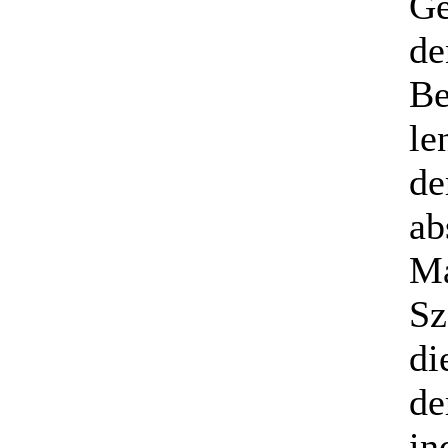
Ge
de
Be
le
de
ab
Ma
Sz
di
de
in