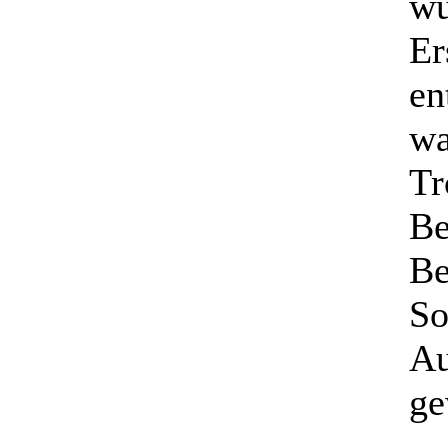
wu
Er
en
wa
Tr
Be
Be
So
Au
ge