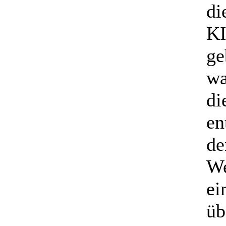
di
KI
ge
wa
di
en
de
We
ei
üb