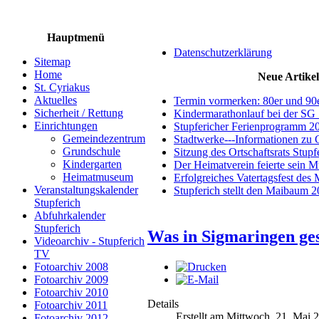
Hauptmenü
Datenschutzerklärung
Sitemap
Home
Neue Artikel
St. Cyriakus
Aktuelles
Termin vormerken: 80er und 90
Sicherheit / Rettung
Kindermarathonlauf bei der SG 
Einrichtungen
Stupfericher Ferienprogramm 2
Gemeindezentrum
Stadtwerke---Informationen zu 
Grundschule
Sitzung des Ortschaftsrats Stup
Kindergarten
Der Heimatverein feierte sein 
Heimatmuseum
Erfolgreiches Vatertagsfest des
Veranstaltungskalender
Stupferich stellt den Maibaum 
Stupferich
Abfuhrkalender
Stupferich
Was in Sigmaringen ge
Videoarchiv - Stupferich
TV
Fotoarchiv 2008
Fotoarchiv 2009
Fotoarchiv 2010
Details
Fotoarchiv 2011
Erstellt am Mittwoch, 21. Mai 
Fotoarchiv 2012