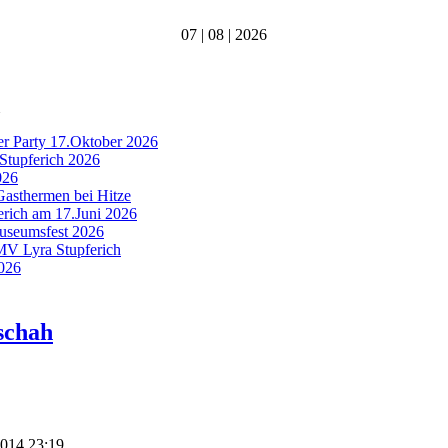
07 | 08 | 2026
er Party 17.Oktober 2026
Stupferich 2026
026
Gasthermen bei Hitze
ferich am 17.Juni 2026
Museumsfest 2026
 MV Lyra Stupferich
2026
schah
2014 23:19