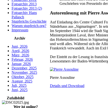
Geschrieben von Presseinfo der
Fotoarchiv 2013
Fotoarchiv 2013 (2)
Autorenlesung mit Pierre Asso
Fotoarchiv Hans
Pallasch
Stupferichs Geschichte
Auf Einladung des Centre Culturel Fr
Warum stupferich.org?
Ständehaus aus „Sigmaringen“. In sein
Impressum
Im September 1944 wird die Stadt Sig
Ministerpräsident Laval, ihrer Minister
Archiv
das Hohenzollernschloss in Sigmaringen
und weiß alles. Während sich die Alli
Juni, 2026
Frankreich verwandelt. Auch im Exil
April, 2026
März, 2026
Der Eintritt zu der Lesung in französ
Februar, 2026
Lesesommers der Baden-Württemberg-S
Januar, 2026
Dezember, 2025
November, 2025
Oktober, 2025
Pierre Assouline
August, 2025
Juli, 2025
Details und Download
Juni, 2025
Zufallsbild
Wer ist online?