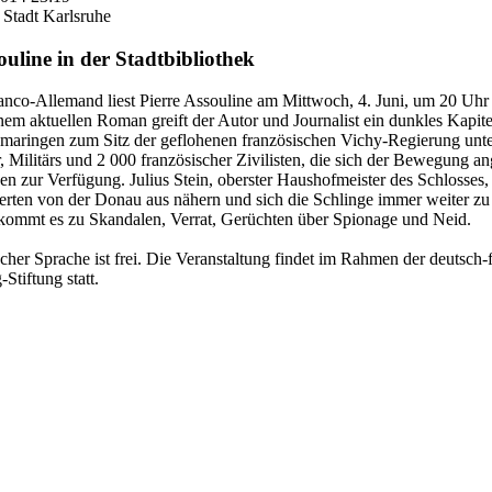
 Stadt Karlsruhe
uline in der Stadtbibliothek
anco-Allemand liest Pierre Assouline am Mittwoch, 4. Juni, um 20 Uhr 
em aktuellen Roman greift der Autor und Journalist ein dunkles Kapitel
maringen zum Sitz der geflohenen französischen Vichy-Regierung unte
, Militärs und 2 000 französischer Zivilisten, die sich der Bewegung ang
 zur Verfügung. Julius Stein, oberster Haushofmeister des Schlosses, i
ierten von der Donau aus nähern und sich die Schlinge immer weiter zu 
 kommt es zu Skandalen, Verrat, Gerüchten über Spionage und Neid.
ischer Sprache ist frei. Die Veranstaltung findet im Rahmen der deutsc
tiftung statt.