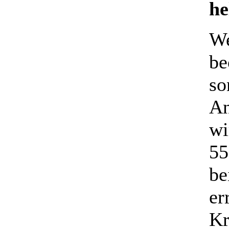
he
We
be
so
An
wi
55
be
er
Kr