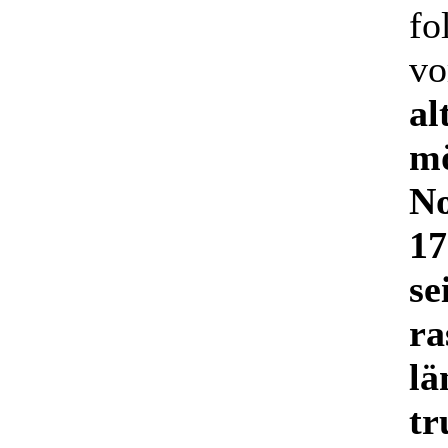
fo
vo
al
mö
No
17
se
ra
lä
tr