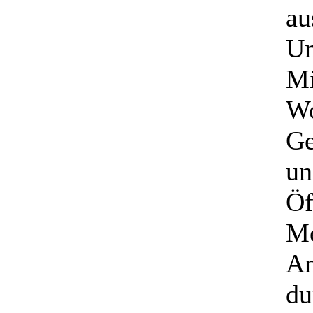
au
Un
Mi
Wo
Ge
un
Öf
Me
An
du