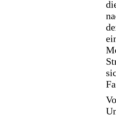
di
na
de
ei
Mo
St
si
Fa
Vo
Un