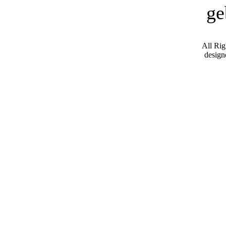
ge
All Ri
desig