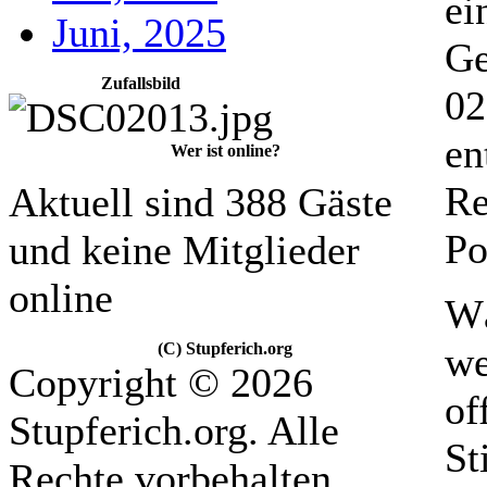
ei
Juni, 2025
Ge
Zufallsbild
02
en
Wer ist online?
Re
Aktuell sind 388 Gäste
Po
und keine Mitglieder
online
Wä
(C) Stupferich.org
we
Copyright © 2026
of
Stupferich.org. Alle
St
Rechte vorbehalten.