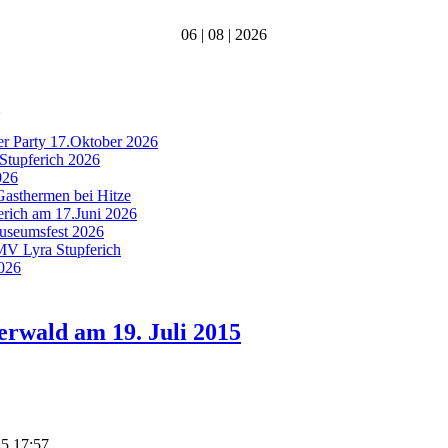
06 | 08 | 2026
er Party 17.Oktober 2026
Stupferich 2026
026
Gasthermen bei Hitze
ferich am 17.Juni 2026
Museumsfest 2026
 MV Lyra Stupferich
2026
rwald am 19. Juli 2015
15 17:57