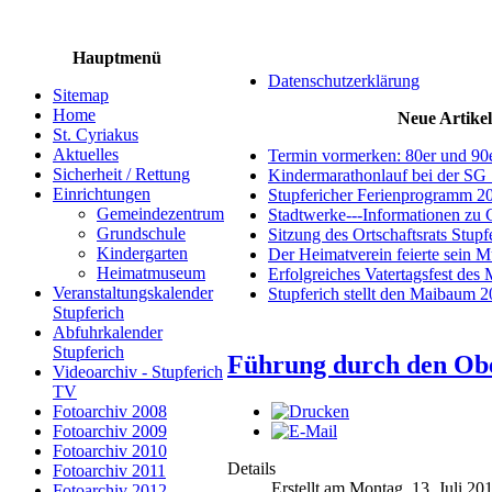
Hauptmenü
Datenschutzerklärung
Sitemap
Home
Neue Artikel
St. Cyriakus
Aktuelles
Termin vormerken: 80er und 90
Sicherheit / Rettung
Kindermarathonlauf bei der SG 
Einrichtungen
Stupfericher Ferienprogramm 2
Gemeindezentrum
Stadtwerke---Informationen zu 
Grundschule
Sitzung des Ortschaftsrats Stup
Kindergarten
Der Heimatverein feierte sein 
Heimatmuseum
Erfolgreiches Vatertagsfest des
Veranstaltungskalender
Stupferich stellt den Maibaum 
Stupferich
Abfuhrkalender
Stupferich
Führung durch den Obe
Videoarchiv - Stupferich
TV
Fotoarchiv 2008
Fotoarchiv 2009
Fotoarchiv 2010
Details
Fotoarchiv 2011
Erstellt am Montag, 13. Juli 20
Fotoarchiv 2012