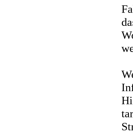
Fa
da
Wo
we
We
In
Hi
ta
St