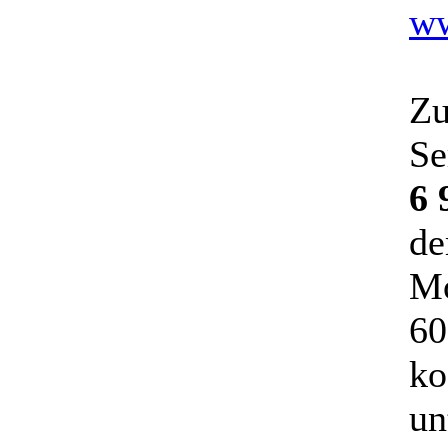
ww
Zu
Se
6 
de
Mo
60
ko
un