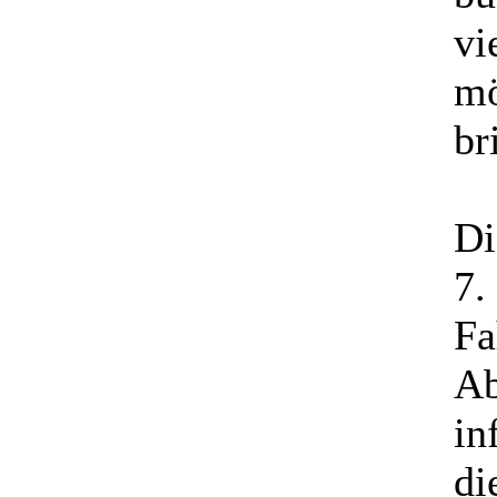
vi
mö
br
Di
7.
Fa
Ab
in
di