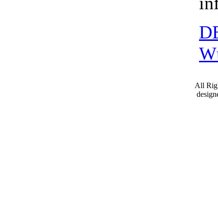
in
DB
Wü
All Ri
desig