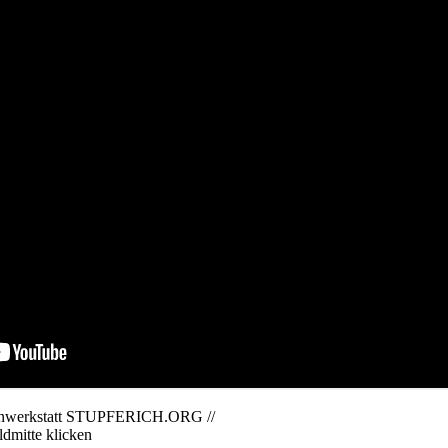
dienwerkstatt STUPFERICH.ORG //
ldmitte klicken