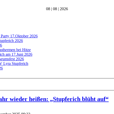
08 | 08 | 2026
 Party 17.Oktober 2026
tupferich 2026
26
asthermen bei Hitze
rich am 17.Juni 2026
useumsfest 2026
MV Lyra Stupferich
26
ahr wieder heißen: „Stupferich blüht auf“