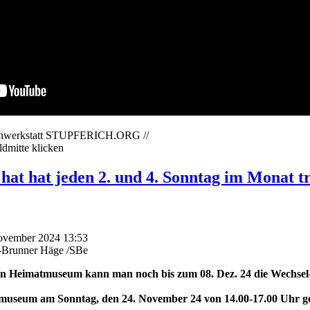
dienwerkstatt STUPFERICH.ORG //
ldmitte klicken
t hat jeden 2. und 4. Sonntag im Monat tro
November 2024 13:53
-Brunner Häge /SBe
n Heimatmuseum kann man noch bis zum 08. Dez. 24 die Wechsel-A
tmuseum am Sonntag, den 24. November 24 von 14.00-17.00 Uhr ge