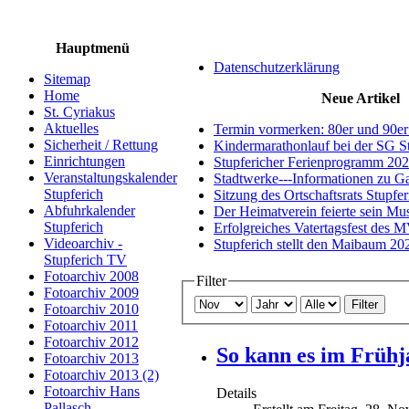
Hauptmenü
Datenschutzerklärung
Sitemap
Home
Neue Artikel
St. Cyriakus
Aktuelles
Termin vormerken: 80er und 90er
Sicherheit / Rettung
Kindermarathonlauf bei der SG S
Einrichtungen
Stupfericher Ferienprogramm 20
Veranstaltungskalender
Stadtwerke---Informationen zu G
Stupferich
Sitzung des Ortschaftsrats Stupfe
Abfuhrkalender
Der Heimatverein feierte sein M
Stupferich
Erfolgreiches Vatertagsfest des 
Videoarchiv -
Stupferich stellt den Maibaum 20
Stupferich TV
Fotoarchiv 2008
Filter
Fotoarchiv 2009
Filter
Fotoarchiv 2010
Fotoarchiv 2011
Fotoarchiv 2012
So kann es im Frühj
Fotoarchiv 2013
Fotoarchiv 2013 (2)
Fotoarchiv Hans
Details
Pallasch