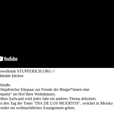
dienwerkstatt STUPFERICH.ORG //
ldmitte klicken
straße.
n Stupfericher Ehepaar zur Freude der Bürger*innen eine
enparty“ im Hof ihres Wohnhauses.
ellem Aufwand wird jedes Jahr ein anderes Thema dekoriert.
t an den Tag der Toten "DIA DE LOS MUERTOS", welcher in Mexiko g
wieder ein weihnachtliches Arrangement geben.