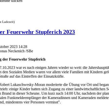
ldmitte klicken
e Ladezeit)
er Feuerwehr Stupferich 2023
Oktober 2023 14:28
Jonas Neckenich /SBe
g der Feuerwehr Stupferich
10.2023 war es nach einigen Jahren wieder so weit: die Jahreshauptüb
n den Sozialen Medien waren vor allem viele Familien mit Kindern gef
raße auf das Eintreffen der Einsatzkräfte.
Robert Lukaschwesky-Moran moderierte die Übung vor Ort und begann 
eb: einige Kinder hatten sich Zugang zu einer landwirtschaftlichen S
em Brand in dieser Scheune. Um kurz nach 14:00 Uhr, nachdem der p
igitalen Funkmeldeempfänger der Kameradinnen und Kameraden meldete
d, mindestens vier Personen vermisst".