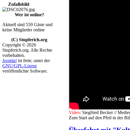
Zufallsbild
Wer ist online?
Aktuell sind 559 Gäste und
keine Mitglieder online
(C) Stupferich.org
Copyright © 2026
Stupferich.org. Alle Rechte
vorbehalten.
Joomla!
ist freie, unter der
GNU/GPL-Lizenz
veröffentlichte Software.
V
ideo
: Siegfried Becker // Me
Zum Start auf den Pfeil in der Bi