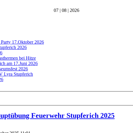
07 | 08 | 2026
 Party 17.Oktober 2026
tupferich 2026
26
asthermen bei Hitze
rich am 17.Juni 2026
useumsfest 2026
MV Lyra Stupferich
26
auptübung Feuerwehr Stupferich 2025