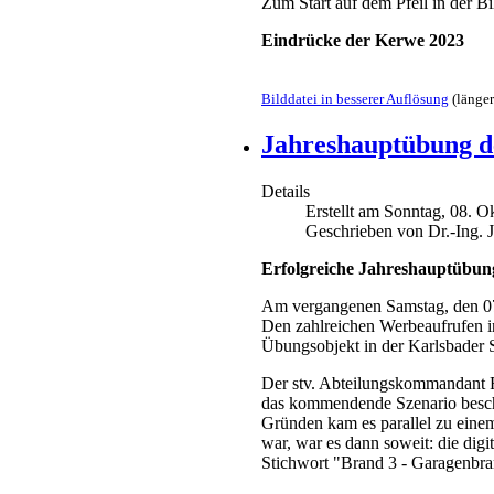
Zum Start auf dem Pfeil in der Bi
Eindrücke der Kerwe 2023
Bilddatei in besserer Auflösung
(länger
Jahreshauptübung d
Details
Erstellt am Sonntag, 08. 
Geschrieben von Dr.-Ing. 
Erfolgreiche Jahreshauptübun
Am vergangenen Samstag, den 07.
Den zahlreichen Werbeaufrufen i
Übungsobjekt in der Karlsbader St
Der stv. Abteilungskommandant 
das kommendende Szenario beschri
Gründen kam es parallel zu ein
war, war es dann soweit: die d
Stichwort "Brand 3 - Garagenbran