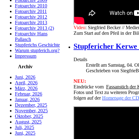
Fotoarchiv 2009
Fotoarchiv 2010
Fotoarchiv 2011
Fotoarchiv 2012
Fotoarchiv 2013
V
ideo
: Siegfried Becker // Me
Fotoarchiv 2013 (2)
Zum Start auf den Pfeil in der Bi
Fotoarchiv Hans
Pallasch
Stupferichs Geschichte
Stupfericher Kerwe
Warum stupferich.org?
Impressum
Details
Erstellt am Samstag, 04. 
Archiv
Geschrieben von Siegfrie
Juni, 2026
NEU:
April, 2026
Eindrücke vom
Fassanstich der
März, 2026
Fotos und Text zu weiteren P
Februar, 2026
folgen auf der
Homepage der CD
Januar, 2026
Dezember, 2025
November, 2025
Oktober, 2025
August, 2025
Juli, 2025
Juni, 2025