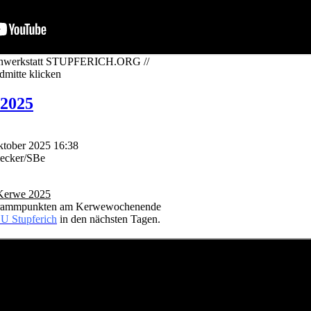
dienwerkstatt STUPFERICH.ORG //
ldmitte klicken
 2025
Oktober 2025 16:38
Becker/SBe
 Kerwe 2025
rogrammpunkten am Kerwewochenende
U Stupferich
in den nächsten Tagen.