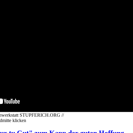
dienwerkstatt STUPFERICH.ORG //
ldmitte klicken