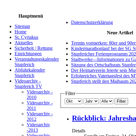
Hauptmenü
Datenschutzerklärung
Sitemap
Home
Neue Artikel
St. Cyriakus
Aktuelles
Termin vormerken: 80er und 90er
Sicherheit / Rettung
Kindermarathonlauf bei der SG S
Einrichtungen
Stupfericher Ferienprogramm 20
Veranstaltungskalender
Stadtwerke---Informationen zu G
Stupferich
Sitzung des Ortschaftsrats Stupfe
Abfuhrkalender
Der Heimatverein feierte sein M
Stupferich
Erfolgreiches Vatertagsfest des 
Videoarchiv -
Stupferich stellt den Maibaum 20
Stupferich TV
Videoarchiv -
Filter
2010
Filter
Videoarchiv -
2011
Videoarchiv -
Rückblick: Jahresh
2012
Videoarchiv
-2013
Details
Videoarchiv