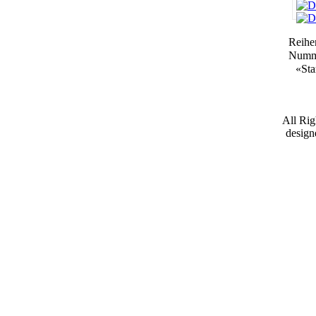
Reihe
Numm
«
Sta
All Ri
desig