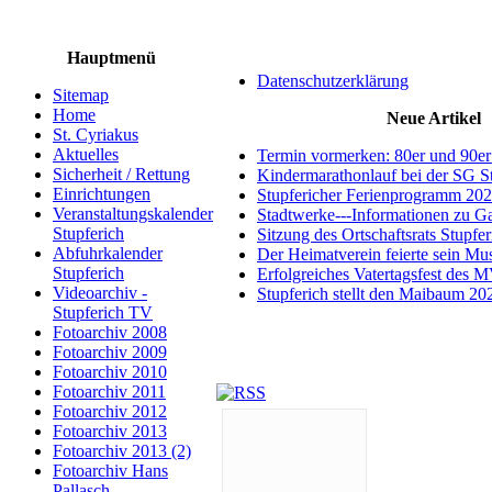
Hauptmenü
Datenschutzerklärung
Sitemap
Home
Neue Artikel
St. Cyriakus
Aktuelles
Termin vormerken: 80er und 90er
Sicherheit / Rettung
Kindermarathonlauf bei der SG S
Einrichtungen
Stupfericher Ferienprogramm 20
Veranstaltungskalender
Stadtwerke---Informationen zu G
Stupferich
Sitzung des Ortschaftsrats Stupfe
Abfuhrkalender
Der Heimatverein feierte sein M
Stupferich
Erfolgreiches Vatertagsfest des 
Videoarchiv -
Stupferich stellt den Maibaum 20
Stupferich TV
Fotoarchiv 2008
Fotoarchiv 2009
Fotoarchiv 2010
Fotoarchiv 2011
Fotoarchiv 2012
Fotoarchiv 2013
Fotoarchiv 2013 (2)
Fotoarchiv Hans
Pallasch