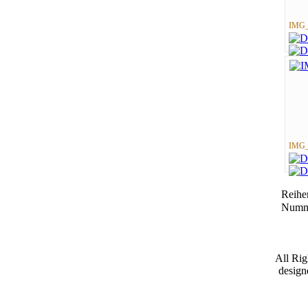
IMG_
IMG_
Reihe
Numm
All Ri
desig