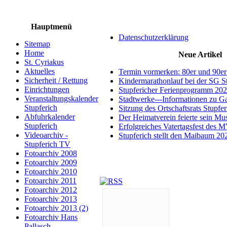
Hauptmenü
Datenschutzerklärung
Sitemap
Home
Neue Artikel
St. Cyriakus
Aktuelles
Termin vormerken: 80er und 90er
Sicherheit / Rettung
Kindermarathonlauf bei der SG S
Einrichtungen
Stupfericher Ferienprogramm 20
Veranstaltungskalender
Stadtwerke---Informationen zu G
Stupferich
Sitzung des Ortschaftsrats Stupfe
Abfuhrkalender
Der Heimatverein feierte sein M
Stupferich
Erfolgreiches Vatertagsfest des 
Videoarchiv -
Stupferich stellt den Maibaum 20
Stupferich TV
Fotoarchiv 2008
Fotoarchiv 2009
Fotoarchiv 2010
Fotoarchiv 2011
Fotoarchiv 2012
Fotoarchiv 2013
Fotoarchiv 2013 (2)
Fotoarchiv Hans
Pallasch