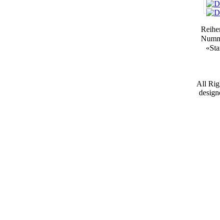
Reihe
Numm
«
Sta
All Ri
desig