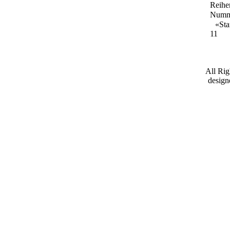
Reihe
Numm
«
Sta
11
All Ri
desig