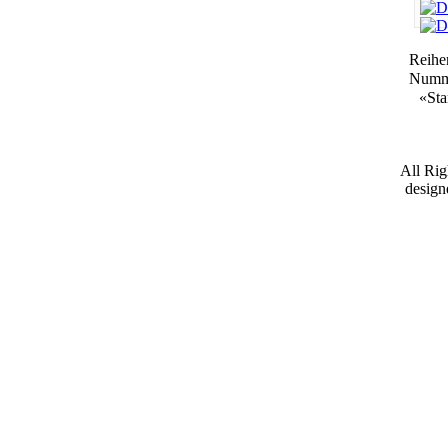
Reihe
Numm
«
Sta
All Ri
desig