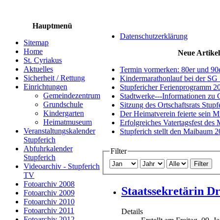
Hauptmenü
Datenschutzerklärung
Sitemap
Home
Neue Artikel
St. Cyriakus
Aktuelles
Termin vormerken: 80er und 90
Sicherheit / Rettung
Kindermarathonlauf bei der SG 
Einrichtungen
Stupfericher Ferienprogramm 2
Gemeindezentrum
Stadtwerke---Informationen zu 
Grundschule
Sitzung des Ortschaftsrats Stup
Kindergarten
Der Heimatverein feierte sein 
Heimatmuseum
Erfolgreiches Vatertagsfest des
Veranstaltungskalender
Stupferich stellt den Maibaum 
Stupferich
Abfuhrkalender
Filter
Stupferich
Filter
Videoarchiv - Stupferich
TV
Fotoarchiv 2008
Staatssekretärin Dr
Fotoarchiv 2009
Fotoarchiv 2010
Fotoarchiv 2011
Details
Fotoarchiv 2012