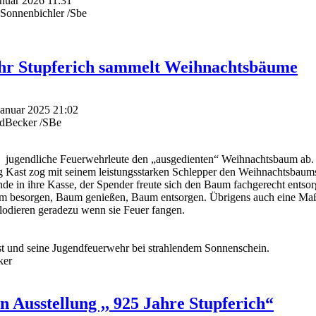
Januar 2026 11:31
Sonnenbichler /Sbe
hr Stupferich sammelt Weihnachtsbäume
 Januar 2025 21:02
edBecker /SBe
ve jugendliche Feuerwehrleute den „ausgedienten“ Weihnachtsbaum ab.
Kast zog mit seinem leistungsstarken Schlepper den Weihnachtsbau
ende in ihre Kasse, der Spender freute sich den Baum fachgerecht entso
aum besorgen, Baum genießen, Baum entsorgen. Übrigens auch eine M
odieren geradezu wenn sie Feuer fangen.
und seine Jugendfeuerwehr bei strahlendem Sonnenschein.
ker
 Ausstellung ,, 925 Jahre Stupferich“