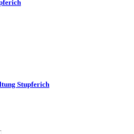
pferich
ltung Stupferich