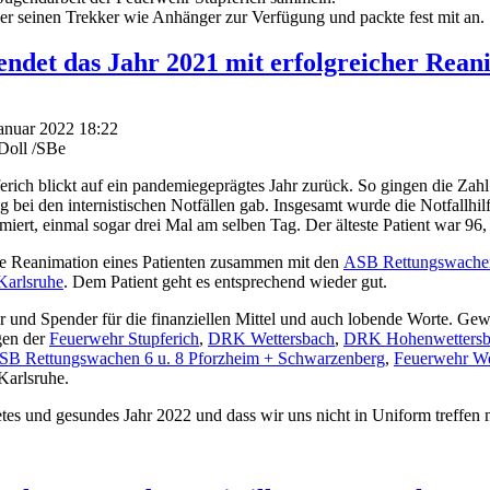
der seinen Trekker wie Anhänger zur Verfügung und packte fest mit an.
ndet das Jahr 2021 mit erfolgreicher Rean
Januar 2022 18:22
Doll /SBe
erich blickt auf ein pandemiegeprägtes Jahr zurück. So gingen die Zah
g bei den internistischen Notfällen gab. Insgesamt wurde die Notfallhi
iert, einmal sogar drei Mal am selben Tag. Der älteste Patient war 96
he Reanimation eines Patienten zusammen mit den
ASB Rettungswachen
arlsruhe
. Dem Patient geht es entsprechend wieder gut.
r und Spender für die finanziellen Mittel und auch lobende Worte. Gew
gen der
Feuerwehr Stupferich
,
DRK Wettersbach
,
DRK Hohenwettersb
SB Rettungswachen 6 u. 8 Pforzheim + Schwarzenberg
,
Feuerwehr We
Karlsruhe.
tes und gesundes Jahr 2022 und dass wir uns nicht in Uniform treffen