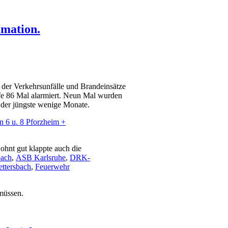
imation.
l der Verkehrsunfälle und Brandeinsätze
lfe 86 Mal alarmiert. Neun Mal wurden
, der jüngste wenige Monate.
 6 u. 8 Pforzheim +
ohnt gut klappte auch die
ach
,
ASB Karlsruhe
,
DRK-
ttersbach
,
Feuerwehr
 müssen.