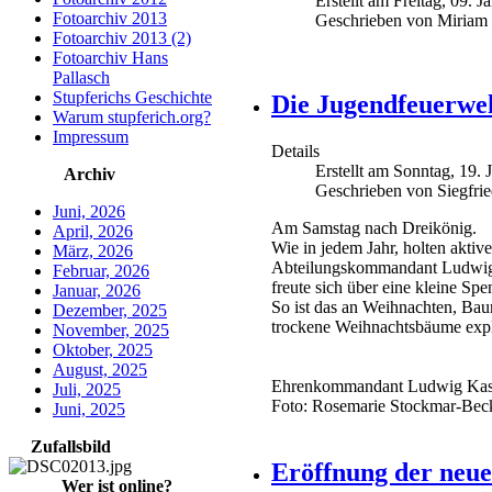
Erstellt am Freitag, 09. 
Fotoarchiv 2013
Geschrieben von Miriam 
Fotoarchiv 2013 (2)
Fotoarchiv Hans
Pallasch
Stupferichs Geschichte
Die Jugendfeuerwe
Warum stupferich.org?
Impressum
Details
Erstellt am Sonntag, 19.
Archiv
Geschrieben von Siegfri
Juni, 2026
Am Samstag nach Dreikönig.
April, 2026
Wie in jedem Jahr, holten akti
März, 2026
Abteilungskommandant Ludwig 
Februar, 2026
freute sich über eine kleine Sp
Januar, 2026
So ist das an Weihnachten, B
Dezember, 2025
trockene Weihnachtsbäume expl
November, 2025
Oktober, 2025
August, 2025
Ehrenkommandant Ludwig Kast 
Juli, 2025
Foto: Rosemarie Stockmar-Bec
Juni, 2025
Zufallsbild
Eröffnung der neuen
Wer ist online?