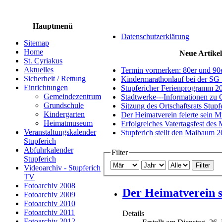
Hauptmenü
Datenschutzerklärung
Sitemap
Home
Neue Artikel
St. Cyriakus
Aktuelles
Termin vormerken: 80er und 90
Sicherheit / Rettung
Kindermarathonlauf bei der SG 
Einrichtungen
Stupfericher Ferienprogramm 2
Gemeindezentrum
Stadtwerke---Informationen zu 
Grundschule
Sitzung des Ortschaftsrats Stup
Kindergarten
Der Heimatverein feierte sein 
Heimatmuseum
Erfolgreiches Vatertagsfest des
Veranstaltungskalender
Stupferich stellt den Maibaum 
Stupferich
Abfuhrkalender
Filter
Stupferich
Filter
Videoarchiv - Stupferich
TV
Fotoarchiv 2008
Der Heimatverein 
Fotoarchiv 2009
Fotoarchiv 2010
Fotoarchiv 2011
Details
Fotoarchiv 2012