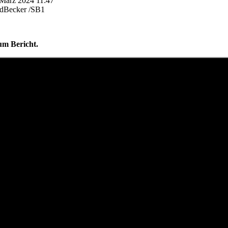
. März 2024 11:47
edBecker /SB1
um Bericht.