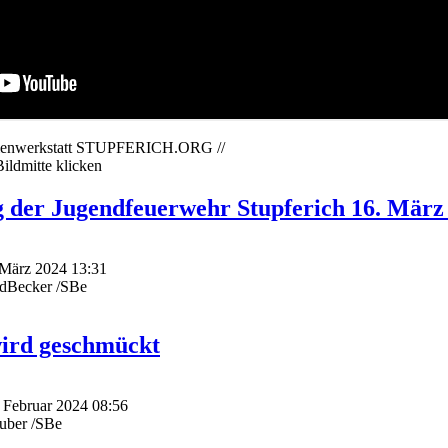
edienwerkstatt STUPFERICH.ORG //
Bildmitte klicken
 der Jugendfeuerwehr Stupferich 16. März
. März 2024 13:31
edBecker /SBe
ird geschmückt
. Februar 2024 08:56
uber /SBe