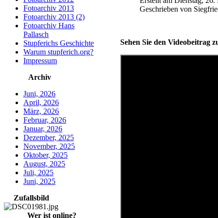
Erstellt am Dienstag, 26
Fotoarchiv 2013
Geschrieben von Siegfri
Fotoarchiv 2013 (2)
Fotoarchiv Hans
Pallasch
Sehen Sie den Videobeitrag z
Stupferichs Geschichte
Warum stupferich.org?
Impressum
Archiv
Juni, 2026
April, 2026
März, 2026
Februar, 2026
Januar, 2026
Dezember, 2025
November, 2025
Oktober, 2025
August, 2025
Juli, 2025
Juni, 2025
Zufallsbild
Wer ist online?