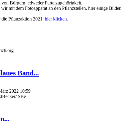
 von Bürgern jedweder Parteizugehörigkeit.
ir mit dem Fotoapparat an den Pflanzstellen, hier einige Bilder.
 die Pflanzaktion 2021,
hier klicken.
rich.org
blaues Band...
 März 2022 10:59
edBecker/ SBe
n...