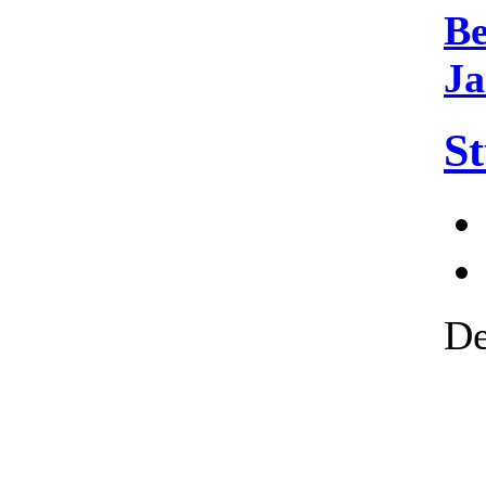
Be
Ja
St
De