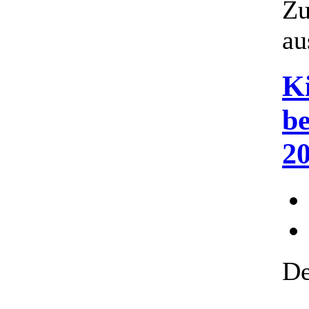
Zu
au
K
be
2
De