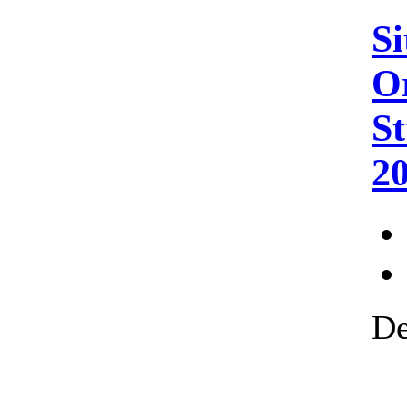
Si
Or
St
2
De