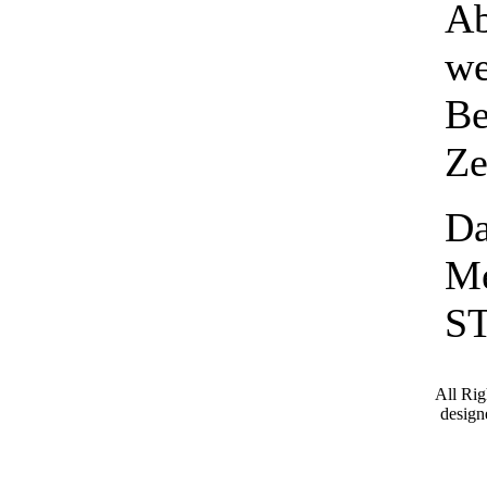
Ab
we
Be
Ze
Da
Me
S
All Ri
desig