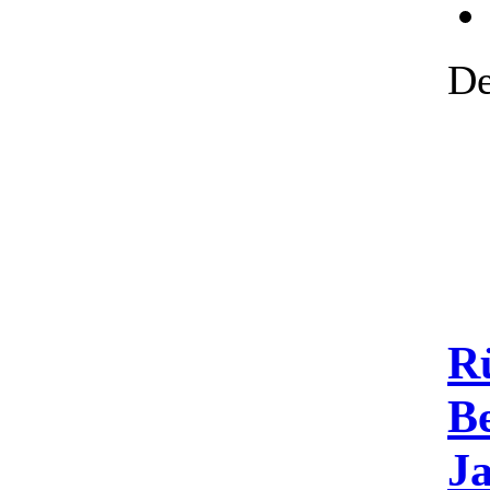
De
Rü
Be
J