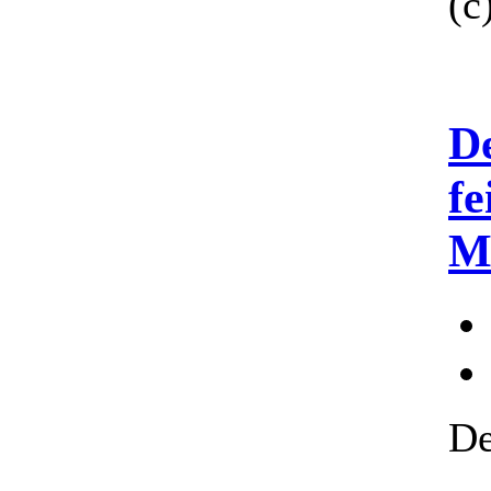
(c
D
fe
M
De