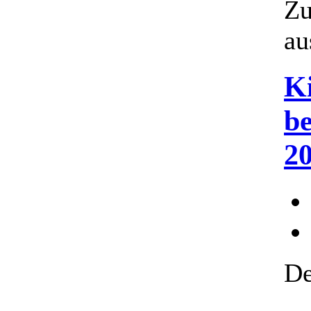
Zu
au
K
be
2
De