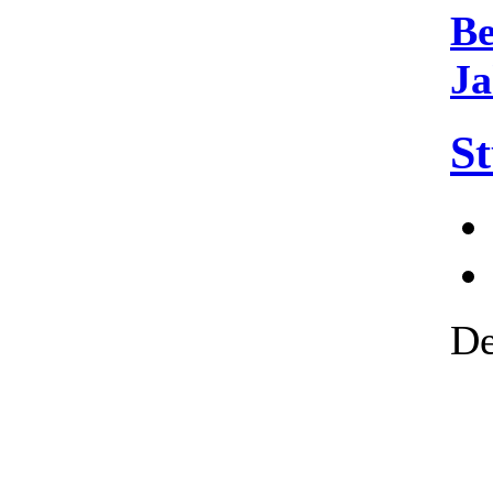
Be
Ja
St
De