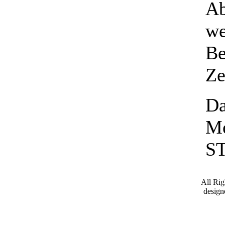
Ab
we
Be
Ze
Da
Me
S
All Ri
desig