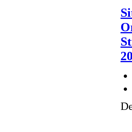
Si
Or
St
2
De