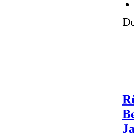
De
Rü
Be
J