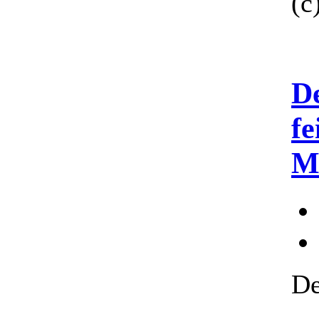
(c
D
fe
M
De